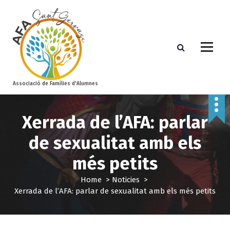
S
k
i
p
t
o
c
o
Associació de Famílies d'Alumnes
n
t
Xerrada de l’AFA: parlar
e
n
de sexualitat amb els
t
més petits
Home
>
Noticies
>
Xerrada de l’AFA: parlar de sexualitat amb els més petits