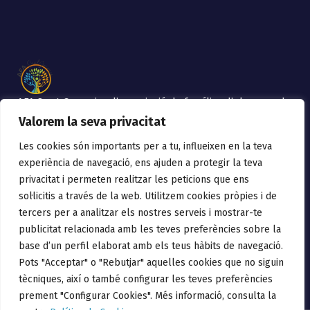
AFA Sant Gervasi es l’associació de famílies d’alumnes de
l’Escola Sant Gervasi de Mollet del Vallès
Valorem la seva privacitat
Les cookies són importants per a tu, influeixen en la teva
PolÍtica De Privacitat
experiència de navegació, ens ajuden a protegir la teva
privacitat i permeten realitzar les peticions que ens
Avís Legal.
sol·licitis a través de la web. Utilitzem cookies pròpies i de
Política de privacitat
tercers per a analitzar els nostres serveis i mostrar-te
publicitat relacionada amb les teves preferències sobre la
Política de cookies
base d’un perfil elaborat amb els teus hàbits de navegació.
Política de Xarxes Socials
Pots "Acceptar" o "Rebutjar" aquelles cookies que no siguin
tècniques, així o també configurar les teves preferències
prement "Configurar Cookies". Més informació, consulta la