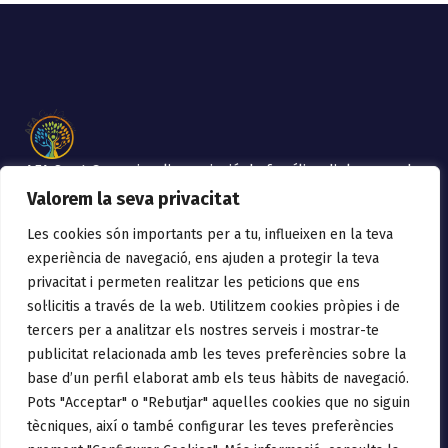
AFA Sant Gervasi es l’associació de famílies d’alumnes de
l’Escola Sant Gervasi de Mollet del Vallès
Valorem la seva privacitat
Les cookies són importants per a tu, influeixen en la teva
PolÍtica De Privacitat
experiència de navegació, ens ajuden a protegir la teva
privacitat i permeten realitzar les peticions que ens
Avís Legal.
sol·licitis a través de la web. Utilitzem cookies pròpies i de
Política de privacitat
tercers per a analitzar els nostres serveis i mostrar-te
publicitat relacionada amb les teves preferències sobre la
Política de cookies
base d’un perfil elaborat amb els teus hàbits de navegació.
Política de Xarxes Socials
Pots "Acceptar" o "Rebutjar" aquelles cookies que no siguin
tècniques, així o també configurar les teves preferències