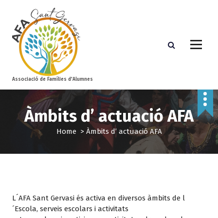
S
k
i
p
t
o
c
o
Associació de Famílies d'Alumnes
n
t
Àmbits d’ actuació AFA
e
n
Home
>
Àmbits d’ actuació AFA
t
L´AFA Sant Gervasi és activa en diversos àmbits de l
´Escola, serveis escolars i activitats